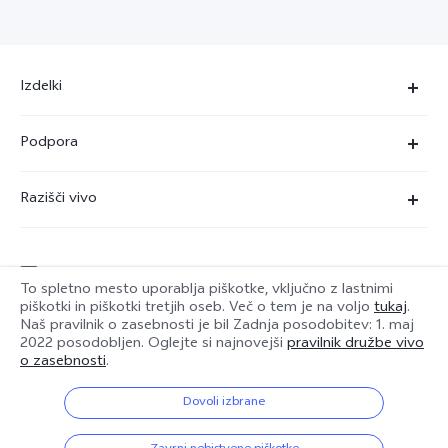
Izdelki
X90 Pro
Podpora
X80 Lite
Servisni center
Razišči vivo
Y36
Preverjanje pristnosti številke IMEI
O nas
Y22s
Posodobitev sistema
service@si.vivo.com
Pravna obvestila
Y35
To spletno mesto uporablja piškotke, vključno z lastnimi
Poslati v popravilo
piškotki in piškotki tretjih oseb. Več o tem je na voljo
tukaj
.
Trajnost
Naš pravilnik o zasebnosti je bil
Zadnja posodobitev: 1. maj
Y17s
Slovenia | Izbira države/regije
2022
posodobljen. Oglejte si najnovejši
pravilnik družbe vivo
Dnevnik posodobitev
Center zasebnosti družbe vivo
o zasebnosti
.
Garancija
Dovoli izbrane
© 2026 vivo Mobile Communication Co., Ltd. Vse pravice pridržane.
Izjava o zasebnosti za pomoč strankam
Pravilnik o piškotkih družbe vivo
|
Pravilnik o zasebnosti družbe vivo
|