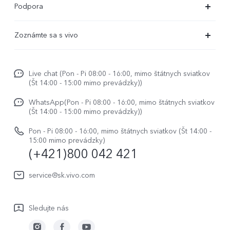
Podpora
X80 Lite
Časté dotazy
Zoznámte sa s vivo
V29
Servisné centrum
Centrum noviniek
V29 Lite 5G
Overenie IMEI
Live chat (Pon - Pi 08:00 - 16:00, mimo štátnych sviatkov
Život vo vivo
Y36
(Št 14:00 - 15:00 mimo prevádzky))
Aktualizácia systému
O nás
Y33s
WhatsApp(Pon - Pi 08:00 - 16:00, mimo štátnych sviatkov
Užívateľský manuál
(Št 14:00 - 15:00 mimo prevádzky))
Právne upozornenie
Y01
Zapisnik nadogradnje
Pon - Pi 08:00 - 16:00, mimo štátnych sviatkov (Št 14:00 -
Udržateľnosť
15:00 mimo prevádzky)
Všetky modely
(+421)800 042 421
Záručné podmienky
Centrum ochrany osobných údajov vivo
Servisná služba
service@sk.vivo.com
Aktualizovať záznam
Sledujte nás