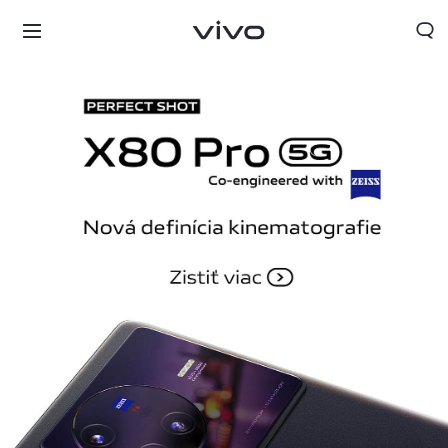
Slovakia | Vybrať krajinu/región