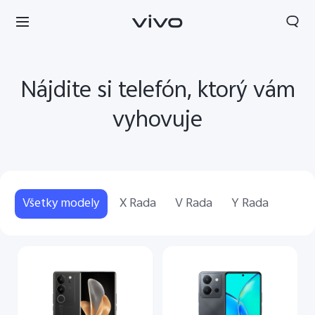
Nájdite si telefón, ktorý vám
vyhovuje
Všetky modely
X Rada
V Rada
Y Rada
Slovakia | Vybrať krajinu/región