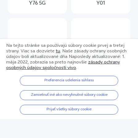
Y76 5G
Y01
Na tejto stránke sa používajú súbory cookie prvej a tretej
strany. Viac sa dozviete
tu
. Naše zásady ochrany osobných
údajov boli aktualizované dňa
Naposledy aktualizované: 1.
mája 2022
, zobrazia sa preto najnovšie
zásady ochrany
osobných údajov spoločnosti vivo
.
Preferencia udelenia súhlasu
Y21
Y21s
Zamietnuť iné ako nevyhnutné súbory cookie
Prijať všetky súbory cookie
Posunutím zobrazíte viac informácií