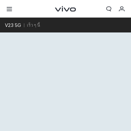
V23 5G
My Order
เร็ว ๆ นี้
Cart
ลงชื่อเข้าใช้/ลงทะเบียน
บัญชีของฉัน