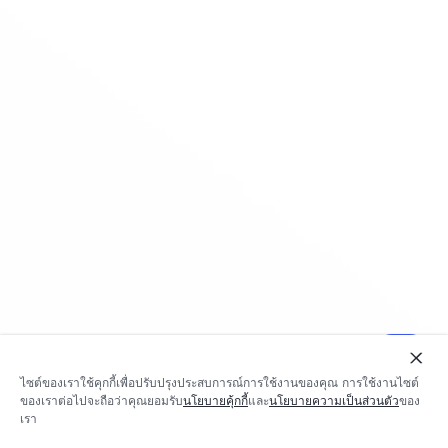
ไซต์ของเราใช้คุกกี้เพื่อปรับปรุงประสบการณ์การใช้งานของคุณ การใช้งานไซต์
ของเราต่อไปจะถือว่าคุณยอมรับ
นโยบายคุ้กกี้
และ
นโยบายความเป็นส่วนตัว
ของ
เรา
*The pictures are for reference purposes only, please study the product information for the decision.
The product support 5G when the product used the mobile network and the area which support 5G.