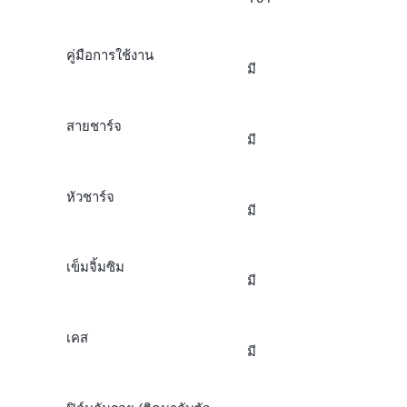
คู่มือการใช้งาน
มี
สายชาร์จ
มี
หัวชาร์จ
มี
เข็มจิ้มซิม
มี
เคส
มี