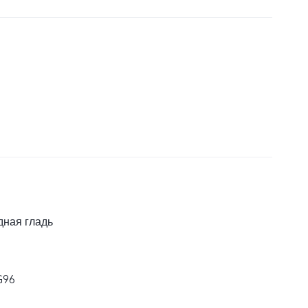
дная гладь
G96