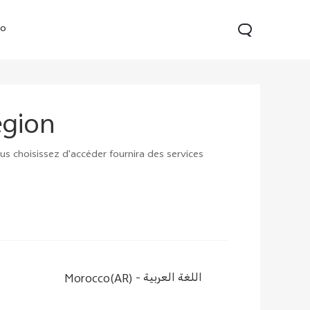
vo
egion
ous choisissez d'accéder fournira des services
Y04
Morocco(AR) -
اللغة العربية