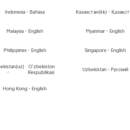
Indonesia -
Bahasa
Казахстан(kk) -
Қазақст
Malaysia -
English
Myanmar -
English
Philippines -
English
Singapore -
English
ekistan(uz)
Oʻzbekiston
Uzbekistan -
Pусский
-
Respublikasi
Hong Kong -
English