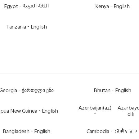
Egypt -
اللغة العربية
Kenya -
English
Tanzania -
English
Georgia -
ქართული ენა
Bhutan -
English
Azerbaijan(az)
Azərbay
pua New Guinea -
English
-
dili
Bangladesh -
English
Cambodia -
ភាសាខ្មែរ