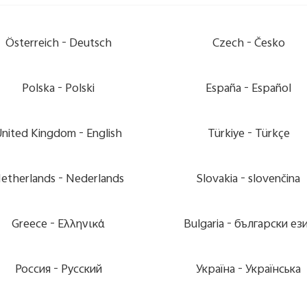
Österreich -
Deutsch
Czech -
Česko
Polska -
Polski
España -
Español
United Kingdom -
English
Türkiye -
Türkçe
etherlands -
Nederlands
Slovakia -
slovenčina
Greece -
Ελληνικά
Bulgaria -
български ез
Россия -
Pусский
Україна -
Українська