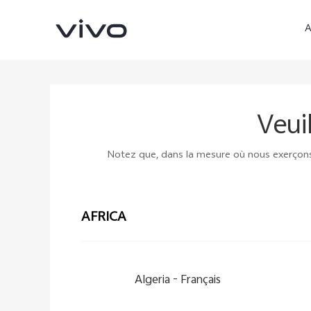
A
Veui
Notez que, dans la mesure où nous exerçons no
AFRICA
Y05
V70 FE
nouveau
nouveau
Algeria -
Français