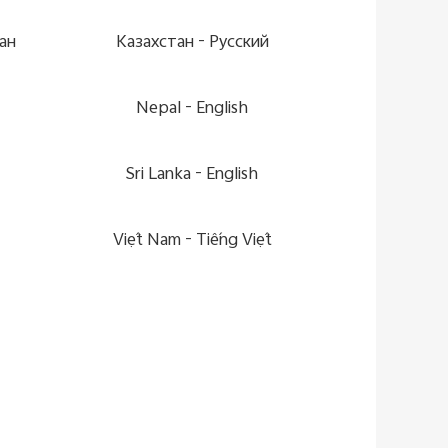
ан
Казахстан -
Pусский
Nepal -
English
Sri Lanka -
English
Việt Nam -
Tiếng Việt