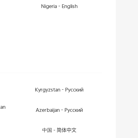
Nigeria -
English
Kyrgyzstan -
Pусский
can
Azerbaijan -
Pусский
中国 -
简体中文