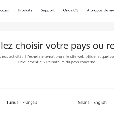
ccueil
Produits
Support
OriginOS
A propos de vi
llez choisir votre pays ou r
s activités à l'échelle internationale, le site web officiel auquel v
uniquement aux utilisateurs du pays concerné.
Y31d
V60 Lite
nouveau
Tunisia -
Français
Ghana -
English