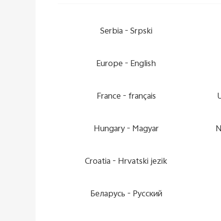
Serbia -
Srpski
Europe -
English
France -
français
Hungary -
Magyar
N
Croatia -
Hrvatski jezik
Беларусь -
Pусский