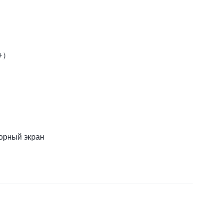
D+）
орный экран