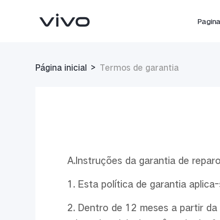
Pagina 
Página inicial
>
Termos de garantia
A.Instruções da garantia de reparo
V25 5G
Y02
novo
novo
1. Esta política de garantia aplic
2. Dentro de 12 meses a partir da