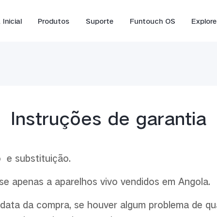
Inicial
Produtos
Suporte
Funtouch OS
Explore
Instruções de garantia
 e substituição.
Y16
Y35
Y
novo
novo
a-se apenas a aparelhos vivo vendidos em Angola.
 data da compra, se houver algum problema de qu