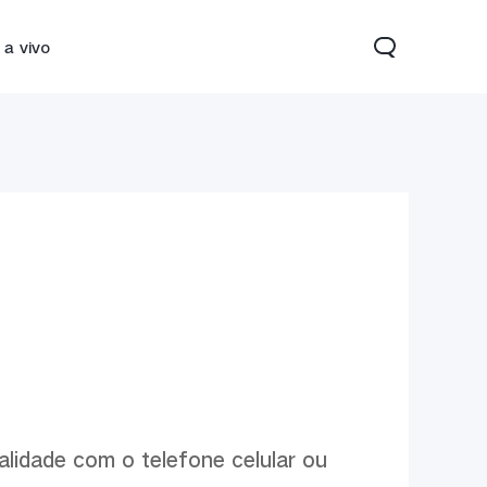
 a vivo
22
Y33s
novo
novo
alidade com o telefone celular ou