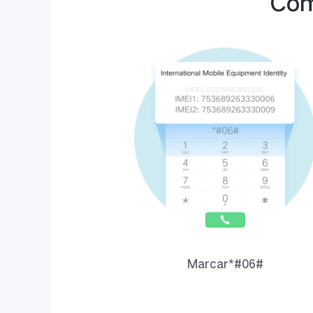
Com
Marcar*#06#