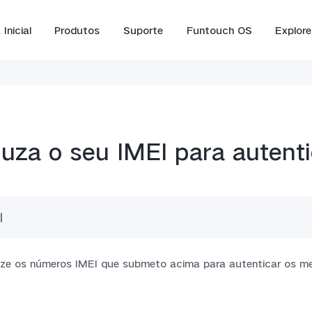
Inicial
Produtos
Suporte
Funtouch OS
Explore
duza o seu IMEI para autent
Y16
Y35
Y
novo
novo
ilize os números IMEI que submeto acima para autenticar os m