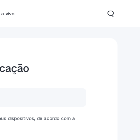
 a vivo
icação
22
Y33s
novo
novo
eus dispositivos, de acordo com a