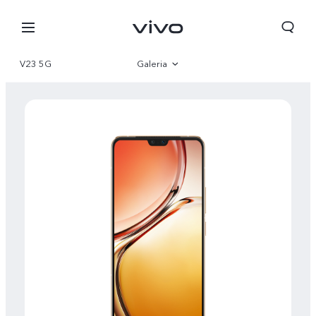
V23 5G
Galeria
Visão geral
Parâmetro