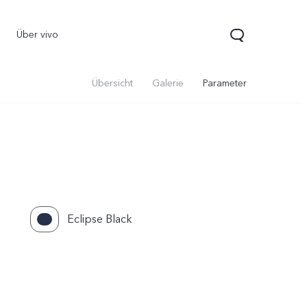
Über vivo
Übersicht
Galerie
Parameter
Eclipse Black
70 5G
Y21 5G
vivo Watch GT 2
neu
neu