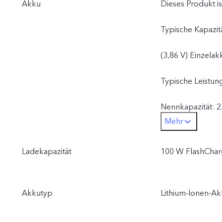
Akku
Dieses Produkt is
Typische Kapazit
(3,86 V) Einzelak
Typische Leistun
Nennkapazität: 2
Mehr
(3,86 V) Einzelak
Ladekapazität
100 W FlashChar
Nennleistung: 21
Akkutyp
Lithium-Ionen-A