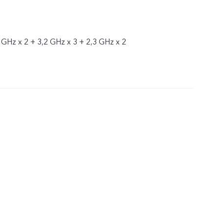
 GHz x 2 + 3,2 GHz x 3 + 2,3 GHz x 2