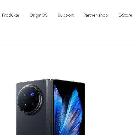
Produkte
OriginOS
Support
Partner shop
E-Store
X300 Pro
X300
V