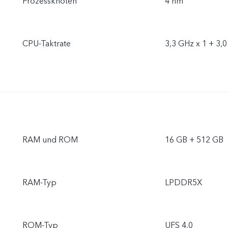
Prozessknoten
4 nm
CPU-Taktrate
3,3 GHz x 1 + 3,0
RAM und ROM
16 GB + 512 GB
RAM-Typ
LPDDR5X
ROM-Typ
UFS 4,0