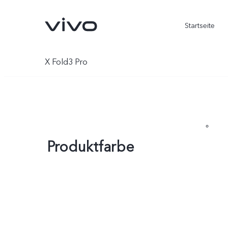
Startseite
X Fold3 Pro
Produktfarbe
X300 Ultra
X300 FE
neu
neu