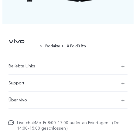
Produkte
X Fold3 Pro
Beliebte Links
X300 Ultra
Support
X300 Pro
FAQs
Über vivo
X300
Service Center
Unsere Kultur
X300 FE
Funtouch OS
Live chat:Mo–Fr 8:00–17:00 außer an Feiertagen （Do
Impressum
V70
14:00–15:00 geschlossen）
IMEI-Authentifizierung