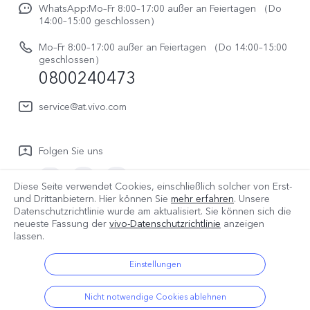
Rechtliche Hinweise
V70 FE
WhatsApp:Mo–Fr 8:00–17:00 außer an Feiertagen （Do
System Verbesserung
14:00–15:00 geschlossen）
Nachhaltigkeit
Y31e 5G
Reparaturerfassung
Mo–Fr 8:00–17:00 außer an Feiertagen （Do 14:00–15:00
vivo Datenschutzcenter
geschlossen）
vivo Buds Air3
0800240473
Benutzerhandbuch
vivo Watch GT 2
Log aktualisieren
service@at.vivo.com
Garantiebestimmungen
Folgen Sie uns
LUTs für Log-Wiederherstellung
Diese Seite verwendet Cookies, einschließlich solcher von Erst-
und Drittanbietern. Hier können Sie
mehr erfahren
. Unsere
Datenschutzrichtlinie wurde am
aktualisiert. Sie können sich die
Österreich | Land/Region auswählen
neueste Fassung der
vivo-Datenschutzrichtlinie
anzeigen
lassen.
Einstellungen
© 2026 vivo Mobile Communication Co., Ltd. Alle Rechte
vorbehalten.
Nicht notwendige Cookies ablehnen
Datenschutz-Bestimmungen
|
Cookie-Richtlinie
|