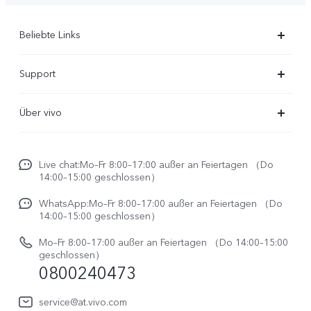
Beliebte Links
X300 Ultra
Support
X300 Pro
FAQs
Über vivo
X300
Service Center
Unsere Kultur
X300 FE
Funtouch OS
Live chat:Mo–Fr 8:00–17:00 außer an Feiertagen （Do
Impressum
V70
14:00–15:00 geschlossen）
IMEI-Authentifizierung
Rechtliche Hinweise
V70 FE
WhatsApp:Mo–Fr 8:00–17:00 außer an Feiertagen （Do
System Verbesserung
14:00–15:00 geschlossen）
Nachhaltigkeit
Y31e 5G
Reparaturerfassung
Mo–Fr 8:00–17:00 außer an Feiertagen （Do 14:00–15:00
vivo Datenschutzcenter
geschlossen）
vivo Buds Air3
0800240473
Benutzerhandbuch
vivo Watch GT 2
Log aktualisieren
service@at.vivo.com