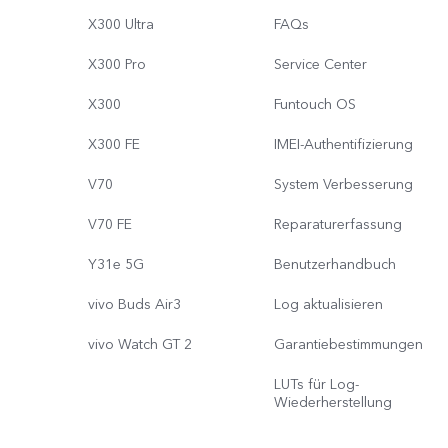
X300 Ultra
FAQs
X300 Pro
Service Center
X300
Funtouch OS
X300 FE
IMEI-Authentifizierung
V70
System Verbesserung
V70 FE
Reparaturerfassung
Y31e 5G
Benutzerhandbuch
vivo Buds Air3
Log aktualisieren
vivo Watch GT 2
Garantiebestimmungen
LUTs für Log-
Wiederherstellung