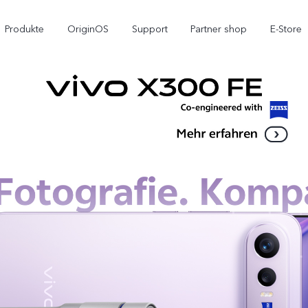
Produkte
OriginOS
Support
Partner shop
E-Store
X300 Pro
X300
V7