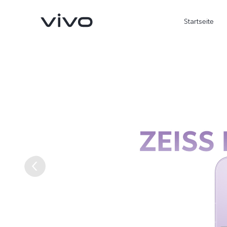
Startseite
X300 Ultra
X300 FE
neu
neu