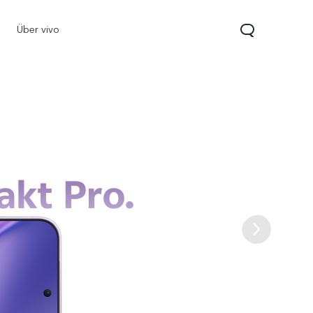
Über vivo
0 5G
Y21 5G
vivo Watch GT 2
neu
neu