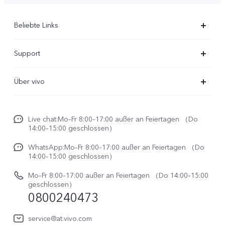
Beliebte Links
X300 Ultra
Support
X300 Pro
FAQs
Über vivo
X300
Service Center
Unsere Kultur
X300 FE
Funtouch OS
Live chat:Mo–Fr 8:00–17:00 außer an Feiertagen （Do
Impressum
V70
14:00–15:00 geschlossen）
IMEI-Authentifizierung
Rechtliche Hinweise
V70 FE
WhatsApp:Mo–Fr 8:00–17:00 außer an Feiertagen （Do
System Verbesserung
14:00–15:00 geschlossen）
Nachhaltigkeit
Y31e 5G
Reparaturerfassung
Mo–Fr 8:00–17:00 außer an Feiertagen （Do 14:00–15:00
vivo Datenschutzcenter
geschlossen）
vivo Buds Air3
0800240473
Benutzerhandbuch
vivo Watch GT 2
Log aktualisieren
service@at.vivo.com