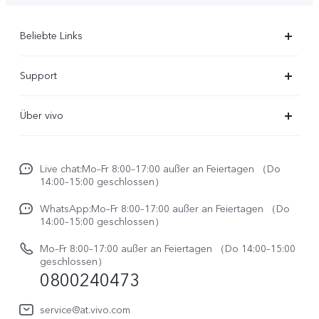
Beliebte Links
X300 Ultra
Support
X300 Pro
FAQs
Über vivo
X300
Service Center
Unsere Kultur
X300 FE
Funtouch OS
Live chat:Mo–Fr 8:00–17:00 außer an Feiertagen （Do
Impressum
V70
14:00–15:00 geschlossen）
IMEI-Authentifizierung
Rechtliche Hinweise
V70 FE
WhatsApp:Mo–Fr 8:00–17:00 außer an Feiertagen （Do
System Verbesserung
14:00–15:00 geschlossen）
Nachhaltigkeit
Y31e 5G
Reparaturerfassung
Mo–Fr 8:00–17:00 außer an Feiertagen （Do 14:00–15:00
vivo Datenschutzcenter
geschlossen）
vivo Buds Air3
0800240473
Benutzerhandbuch
vivo Watch GT 2
Log aktualisieren
service@at.vivo.com