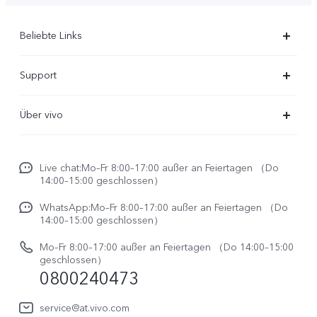
Beliebte Links
X300 Ultra
Support
X300 Pro
FAQs
Über vivo
X300
Service Center
Unsere Kultur
X300 FE
Funtouch OS
Live chat:Mo–Fr 8:00–17:00 außer an Feiertagen （Do
Impressum
V70
14:00–15:00 geschlossen）
IMEI-Authentifizierung
Rechtliche Hinweise
V70 FE
WhatsApp:Mo–Fr 8:00–17:00 außer an Feiertagen （Do
System Verbesserung
14:00–15:00 geschlossen）
Nachhaltigkeit
Y31e 5G
Reparaturerfassung
Mo–Fr 8:00–17:00 außer an Feiertagen （Do 14:00–15:00
vivo Datenschutzcenter
geschlossen）
vivo Buds Air3
0800240473
Benutzerhandbuch
vivo Watch GT 2
Log aktualisieren
service@at.vivo.com