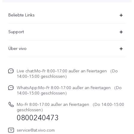
Beliebte Links
X300 Ultra
Support
X300 Pro
FAQs
Über vivo
X300
Service Center
Unsere Kultur
X300 FE
Funtouch OS
Live chat:Mo–Fr 8:00–17:00 außer an Feiertagen （Do
Impressum
V70
14:00–15:00 geschlossen）
IMEI-Authentifizierung
Rechtliche Hinweise
V70 FE
WhatsApp:Mo–Fr 8:00–17:00 außer an Feiertagen （Do
System Verbesserung
14:00–15:00 geschlossen）
Nachhaltigkeit
Y31e 5G
Reparaturerfassung
Mo–Fr 8:00–17:00 außer an Feiertagen （Do 14:00–15:00
vivo Datenschutzcenter
geschlossen）
vivo Buds Air3
0800240473
Benutzerhandbuch
vivo Watch GT 2
Log aktualisieren
service@at.vivo.com