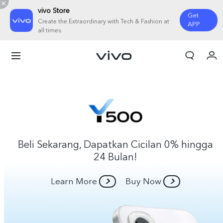
vivo Store
Get
Create the Extraordinary with Tech & Fashion at
APP
all times.
Orderan saya
Keranjang
Masuk/Daftar
Akun Saya
Beli Sekarang, Dapatkan Cicilan 0% hingga
24 Bulan!
Learn More
Buy Now