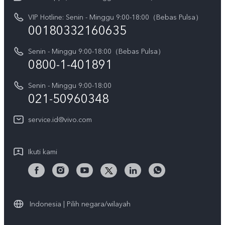
V70
Pembaruan Sistem
VIP Hotline: Senin - Minggu 9:00-18:00（Bebas Pulsa）
Berita
V70 FE
00180332160635
Harga Spare Part
Karir
Y05
Senin - Minggu 9:00-18:00（Bebas Pulsa）
Otentikasi IMEI
Pemberitahuan Hukum
0800-1-401891
X300 Pro
Cek status perbaikan
Tentang Kami
Senin - Minggu 9:00-18:00
Gerai Terdekat
Kebijakan Garansi vivo
021-50960348
CSR
Lihat Semua
Layanan Perbaikan Antar Jemput
service.id@vivo.com
Pusat Privasi vivo
Vast Finance
Keberlanjutan
Ikuti kami
Unduh LUT untuk Memulihkan Log
Indonesia | Pilih negara/wilayah