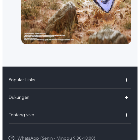
Popular Links
Y500
Dukungan
T5
FAQs
Tentang vivo
T5 Pro
Service Center
Info vivo
Y31d Pro
Funtouch OS
WhatsApp (Senin - Minggu 9:00-18:00)
Sejarah