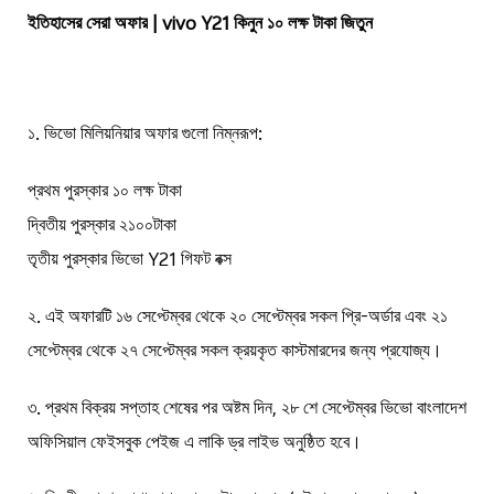
ইতিহাসের
সেরা
অফার
| vivo Y21
কিনুন
১০
লক্ষ
টাকা
জিতুন
Bangladesh | Select country/region
১
.
ভিভো
মিলিয়নিয়ার
অফার
গুলো
নিম্নরূপ
:
প্রথম
পুরস্কার
১০
লক্ষ
টাকা
দ্বিতীয়
পুরস্কার
২১০০টাকা
তৃতীয়
পুরস্কার
ভিভো
Y21
গিফট
বক্স
২
.
এই
অফারটি
১৬
সেপ্টেম্বর
থেকে
২০
সেপ্টেম্বর
সকল
প্রি
-
অর্ডার
এবং
২১
সেপ্টেম্বর
থেকে
২৭
সেপ্টেম্বর
সকল
ক্রয়কৃত
কাস্টমারদের
জন্য
প্রযোজ্য।
৩
.
প্রথম
বিক্রয়
সপ্তাহ
শেষের
পর
অষ্টম
দিন
,
২৮
শে
সেপ্টেম্বর
ভিভো
বাংলাদেশ
অফিসিয়াল
ফেইসবুক
পেইজ
এ
লাকি
ড্র
লাইভ
অনুষ্ঠিত
হবে।