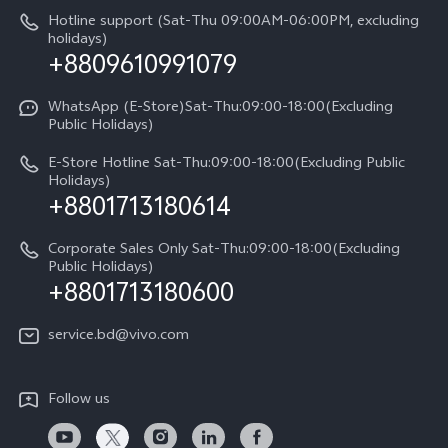
Query of repair progress
Hotline support (Sat-Thu 09:00AM-06:00PM, excluding
Compare Models
Sustainability
holidays)
+8809610991079
Warranty Terms
Privacy Statement for Customer Service
WhatsApp (E-Store)Sat-Thu:09:00-18:00(Excluding
Public Holidays)
E-Store Hotline Sat-Thu:09:00-18:00(Excluding Public
Holidays)
+8801713180614
Corporate Sales Only Sat-Thu:09:00-18:00(Excluding
Public Holidays)
+8801713180600
service.bd@vivo.com
Follow us