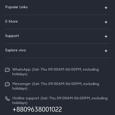
Popular Links
Y05e
E-Store
Y500
Buy Now
Support
V70 FE
Warranty Policy
FAQs
V70
Explore vivo
Return Policy
Service Center
X300 Pro
Info
Refund Policy
Funtouch OS
Y31d
WhatsApp (Sat-Thu 09:00AM-06:00PM, excluding
Press
About us
holidays)
System Update
V60 5G
Careers at vivo
Messenger (Sat-Thu 09:00AM-06:00PM, excluding
Query of Spare Parts Price
holidays)
V60 Lite 5G
Legal Notice
IMEI Authentication
Hotline support (Sat-Thu 09:00AM-06:00PM, excluding
V60 Lite
About Us
holidays)
+8809638001022
Appointment service
Y05
vivo Privacy Center