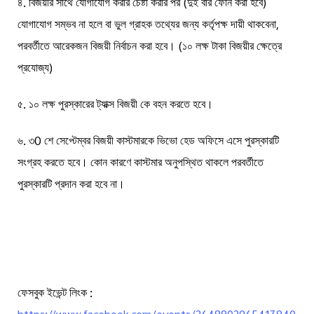
৪
.
বিজয়ীর
সাথে
যোগাযোগ
করার
চেষ্টা
করার
পর
(
দুই
বার
ফোন
করা
হবে
)
যোগাযোগ
সম্ভব
না
হলে
বা
ভুল
গ্রাহক
তথ্যের
জন্য
কর্তৃপক্ষ
দায়ী
থাকবেনা
,
পরবর্তীতে
আরেকজন
বিজয়ী
নির্বাচন
করা
হবে।
(
১০
লক্ষ
টাকা
বিজয়ীর
ক্ষেত্রে
প্রযোজ্য
)
৫
.
১০
লক্ষ
পুরস্কারের
ট্যাক্স
বিজয়ী
কে
বহন
করতে
হবে।
৬
.
৩
0
শে
সেপ্টেম্বর
বিজয়ী
কাস্টমারকে
ভিভো
হেড
অফিসে
এসে
পুরস্কারটি
সংগ্রহ
করতে
হবে।
কোন
কারণে
কাস্টমার
অনুপস্থিত
থাকলে
পরবর্তীতে
পুরস্কারটি
প্রদান
করা
হবে
না।
ফেসবুক
ইভেন্ট
লিংক
: