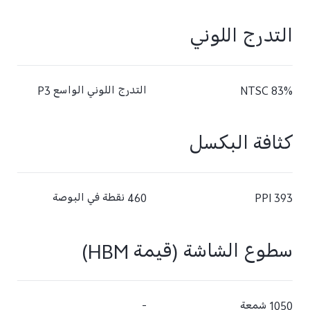
التدرج اللوني
83% NTSC
التدرج اللوني الواسع P3
كثافة البكسل
393 PPI
460 نقطة في البوصة‬
سطوع الشاشة (قيمة HBM)
1050 شمعة
-