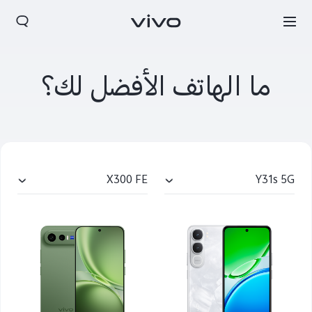
ما الهاتف الأفضل لك؟
X300 FE
Y31s 5G
Bahrain(ar) | حدد البلد/المنطقة