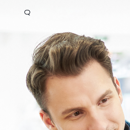
X200 FE
V60 Lite 5G
V60