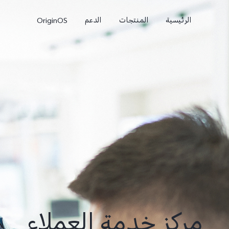
الرئيسية
المنتجات
الدعم
OriginOS
X300
X300 Pro
جديد
جديد
مركز خدمة العملاء