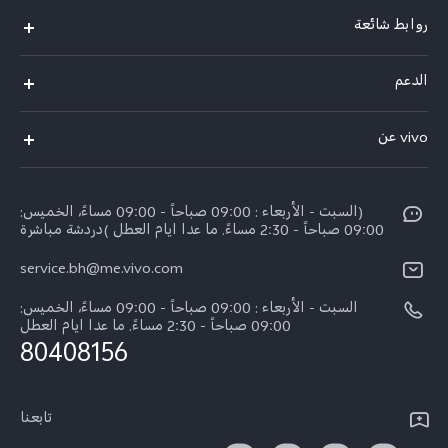
روابط شائعة
X300 Pro (New)
الدعم
X300 (New)
الاسئلة الشائعة
vivo عن
X200 FE (New)
مركز الخدمة
الإشعارات القانونية
Y29s 5G
Funtouch OS
(السبت - الأربعاء : 09:00 صباحاً - 09:00 مساءً، الخميس:
نبذة عنا
Y39 5G
09:00 صباحاً - 2:30 مساءً. ما عدا ايام العطل )دردشة مباشرة
مصادقة IMEI
مركز الخصوصية لدى vivo
service.bh@me.vivo.com
V50 Lite 5G
اسعار قطع الغيار
السبت - الأربعاء : 09:00 صباحاً - 09:00 مساءً، الخميس:
V50 5G
تحديثات النظام
09:00 صباحاً - 2:30 مساءً. ما عدا ايام العطل
80408156
ضمان الشركة المصنعة فيفو
بيان الخصوصية بشأن خدمة العملاء
تابعنا