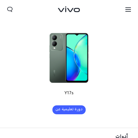
Y17s
Bahrain(ar) | حدد البلد/المنطقة
دورة تعليمية عن
التحديث
أدوات