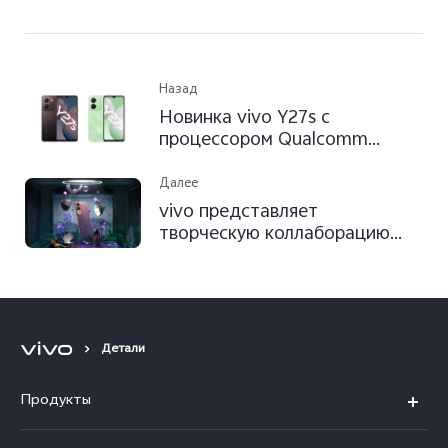
Назад
Новинка vivo Y27s c
процессором Qualcomm
Snapdragon® 680 в продаже в
России
Далее
vivo представляет
творческую коллаборацию
голландской художницы Ноа
Верхофстадт и vivo V29,
мастера портретной
фотографии
Детали
Продукты
V40 5G