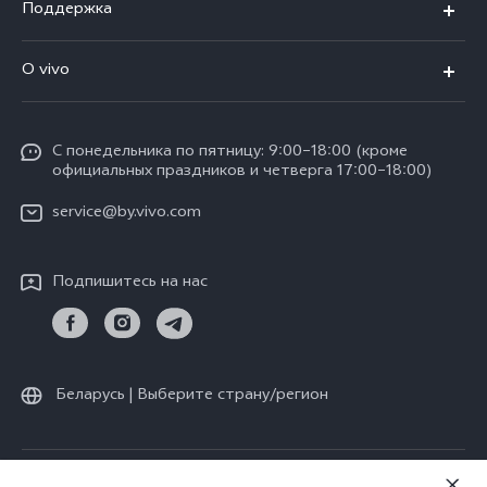
Поддержка
V30 5G
FAQs
O vivo
V30 Lite
Сервисный центр
Общая информация
V30e
Funtouch OS
С понедельника по пятницу: 9:00–18:00 (кроме
Карьера в vivo
Y17s
официальных праздников и четверга 17:00–18:00)
IMEI аутентификация
Юридическая информация
Y18
service@by.vivo.com
Обновление системы
О нас
Y28
Инструкции по гарантии vivo
Подпишитесь на нас
Центр конфиденциальности vivo
Y36
Стабильность
Все модели
Беларусь | Выберите страну/регион
© vivo Mobile Communication Co., Ltd., 2026. Все права защищены.