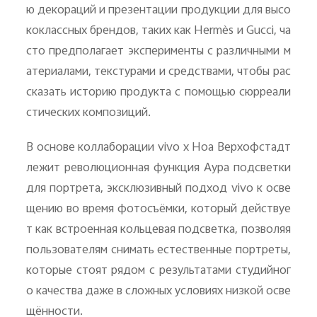
ю декораций и презентации продукции для высо
коклассных брендов, таких как
Herm
è
s
и
Gucci
, ча
сто предполагает эксперименты с различными м
атериалами, текстурами и средствами, чтобы рас
сказать историю продукта с помощью сюрреали
стических композиций.
В основе коллаборации
vivo
x
Ноа Верхофстадт
лежит революционная функция Аура подсветки
для портрета, эксклюзивный подход
vivo
к осве
щению во время фотосъёмки, который действуе
т как встроенная кольцевая подсветка, позволяя
пользователям снимать естественные портреты,
которые стоят рядом с результатами студийног
о качества даже в сложных условиях низкой осве
щённости.