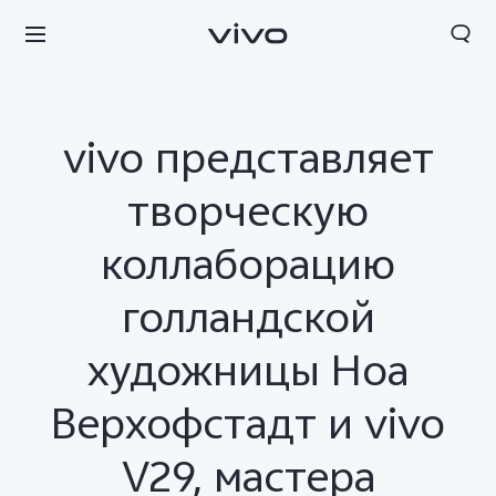
vivo представляет
творческую
коллаборацию
голландской
художницы Ноа
Верхофстадт и vivo
Беларусь | Выберите страну/регион
V29, мастера