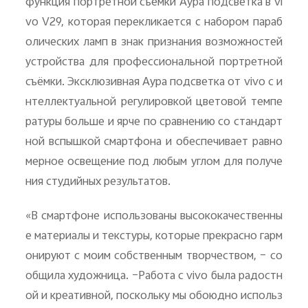
функция портретной съёмки Аура подсветка в
vi
vo
V
29, которая перекликается с набором параб
олических ламп в знак признания возможностей
устройства для профессиональной портретной
съёмки. Эксклюзивная Аура подсветка от
vivo
с и
нтеллектуальной регулировкой цветовой темпе
ратуры больше и ярче по сравнению со стандарт
ной вспышкой смартфона и обеспечивает равно
мерное освещение под любым углом для получе
ния студийных результатов.
«В смартфоне использованы высококачественны
е материалы и текстуры, которые прекрасно гарм
онируют с моим собственным творчеством, – со
общила художница. –Работа с
vivo
была радостн
ой и креативной, поскольку мы обоюдно использ