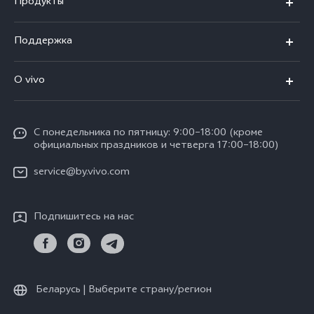
Продукты
V40 5G
Поддержка
V30 5G
FAQs
O vivo
V30 Lite
Сервисный центр
Общая информация
V30e
Funtouch OS
С понедельника по пятницу: 9:00–18:00 (кроме
Карьера в vivo
Y17s
официальных праздников и четверга 17:00–18:00)
IMEI аутентификация
Юридическая информация
Y18
service@by.vivo.com
Обновление системы
О нас
Y28
Инструкции по гарантии vivo
Подпишитесь на нас
Центр конфиденциальности vivo
Y36
Стабильность
Все модели
Беларусь | Выберите страну/регион