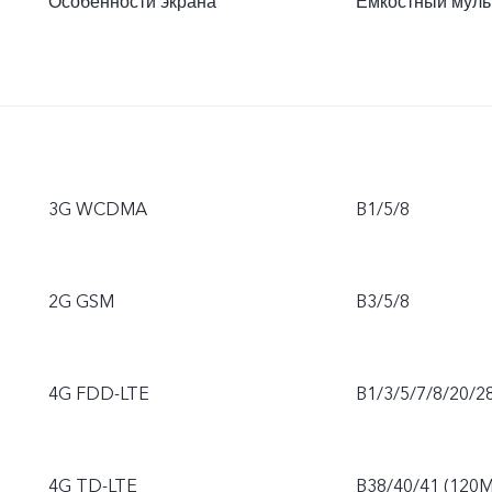
Особенности экрана
Ёмкостный муль
3G WCDMA
B1/5/8
2G GSM
B3/5/8
4G FDD-LTE
B1/3/5/7/8/20/2
4G TD-LTE
B38/40/41 (120M