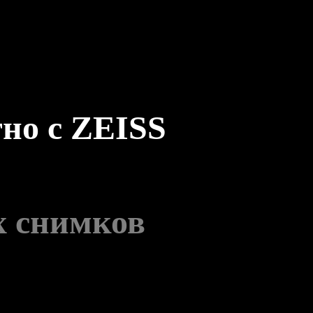
тно с ZEISS
х снимков