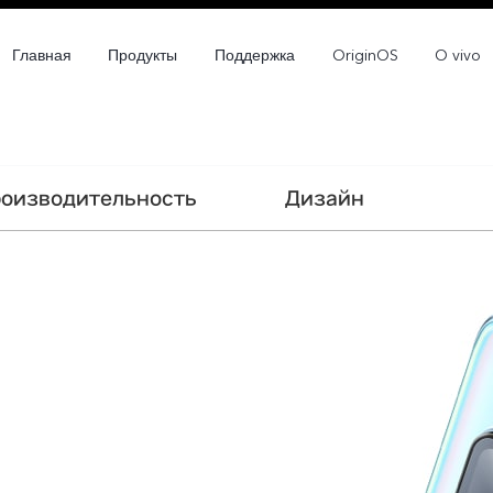
Главная
Продукты
Поддержка
OriginOS
O vivo
оизводительность
Дизайн