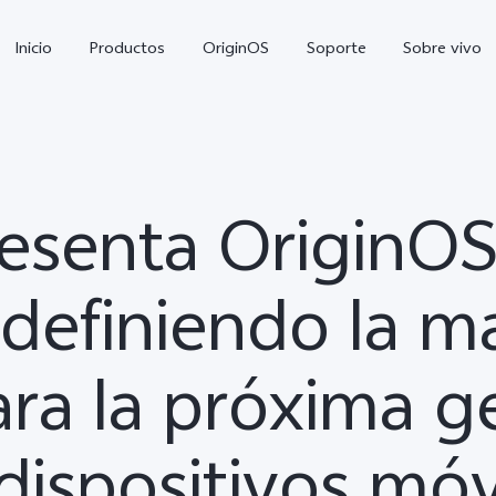
Inicio
Productos
OriginOS
Soporte
Sobre vivo
esenta OriginOS
definiendo la m
Y11d
Y11 5G
Y
nuevo
nuevo
ara la próxima 
dispositivos móv