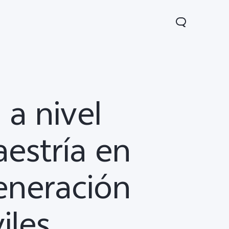
 a nivel
aestría en
05
Y31 5G
nuevo
nuevo
generación
iles