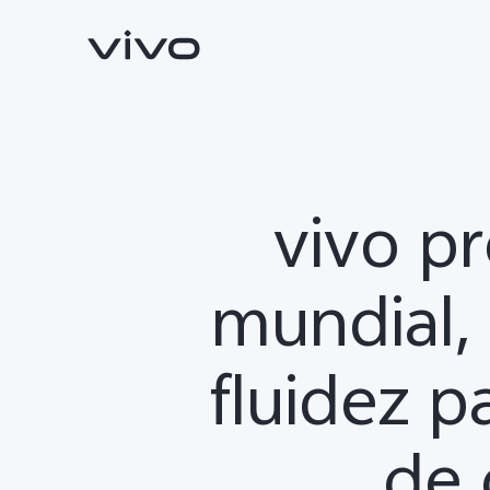
vivo pr
mundial, 
X300 Pro
V70
nuevo
nuevo
fluidez p
de 