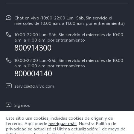
Funtouch OS
Noticias
Y04
Autenticación de IMEI
Chat en vivo (10:00-22:00 Lun.-Sáb, Sin servicio el
La vida en vivo
Y38 5G
miercoles de 10:00 a.m. a 11:00 a.m. por entrenamiento)
Consulta el Precio de los Repuestos
Acerca de nosotros
Y31 5G
10:00-22:00 Lun.-Sáb, Sin servicio el miercoles de 10:00
Manual del usuario
a.m. a 11:00 a.m. por entrenamiento
Avisos legales
800914300
Servicio de Agendamiento
Sostenibilidad
10:00-22:00 Lun.-Sáb, Sin servicio el miercoles de 10:00
Instrucciones de la garantía de vivo
a.m. a 11:00 a.m. por entrenamiento
Centro de privacidad de vivo
800004140
Accesibilidad
service@cl.vivo.com
Síganos
Este sitio usa cookies, incluidas cookies de origen y de
terceros. Aquí puede
averiguar más
. Nuestra Política de
privacidad se actualizó el
Última actualización: 1 de mayo de