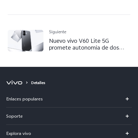
Siguiente
Nuevo vivo V60 Lite 5G
promete autonomía de dos
días y funciones de emergencia
sin batería
Detalles
Enlaces populares
V50
Soporte
V60 Lite 5G
Centro de servicio
Explora vivo
Y21d