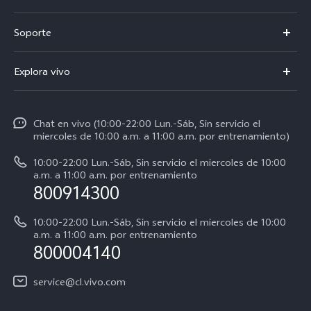
V50
Soporte
V60 Lite 5G
Centro de servicio
Explora vivo
Y21d
Funtouch OS
Noticias
Y04
Autenticación de IMEI
Chat en vivo (10:00-22:00 Lun.-Sáb, Sin servicio el
La vida en vivo
Y38 5G
miercoles de 10:00 a.m. a 11:00 a.m. por entrenamiento)
Consulta el Precio de los Repuestos
Acerca de nosotros
Y31 5G
10:00-22:00 Lun.-Sáb, Sin servicio el miercoles de 10:00
Manual del usuario
a.m. a 11:00 a.m. por entrenamiento
Avisos legales
800914300
Servicio de Agendamiento
Sostenibilidad
10:00-22:00 Lun.-Sáb, Sin servicio el miercoles de 10:00
Instrucciones de la garantía de vivo
a.m. a 11:00 a.m. por entrenamiento
Centro de privacidad de vivo
800004140
Accesibilidad
service@cl.vivo.com