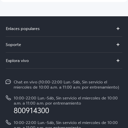
Enlaces populares
V50
Soporte
V60 Lite 5G
Centro de servicio
Explora vivo
Y21d
Funtouch OS
Noticias
Y04
Autenticación de IMEI
Chat en vivo (10:00-22:00 Lun.-Sáb, Sin servicio el
La vida en vivo
Y38 5G
miercoles de 10:00 a.m. a 11:00 a.m. por entrenamiento)
Consulta el Precio de los Repuestos
Acerca de nosotros
Y31 5G
10:00-22:00 Lun.-Sáb, Sin servicio el miercoles de 10:00
Manual del usuario
a.m. a 11:00 a.m. por entrenamiento
Avisos legales
800914300
Servicio de Agendamiento
Sostenibilidad
10:00-22:00 Lun.-Sáb, Sin servicio el miercoles de 10:00
Instrucciones de la garantía de vivo
a.m. a 11:00 a.m. por entrenamiento