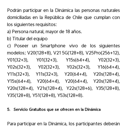
Podrán participar en la Dinámica las personas naturales
domiciliadas en la República de Chile que cumplan con
los siguientes requisitos:
a) Persona natural, mayor de 18 años.
b
)
Titular del equipo
c
)
Poseer un Smartphone vivo de los siguientes
modelos; V20(128+8), V21 5G(128+8), V25Pro(256+12),
Y01(32+3), Y01(32+3), Y15s(64+4), Y02(32+3),
Y02s(32+3), Y02(32+3), Y02s(32+3), Y16(64+4),
Y11s(32+3), Y11s(32+3), Y20(64+4), Y20s(128+4),
Y15s(64+4), Y20(64+4), Y20(64+4), Y20s(128+4),
Y20s(128+4), Y21s(128+4), Y22s(128+6), Y35(128+8),
Y35(128+8), Y51(128+8), Y53s(128+8).
5.
Servicio Gratuitos que se ofrecen en la Dinámica
Para participar en la Dinámica, los participantes deberán