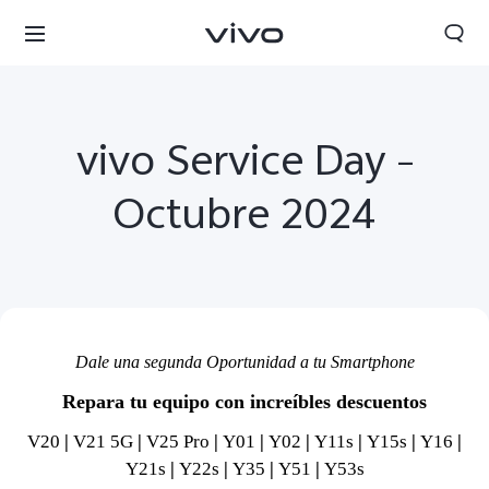
vivo Service Day –
Octubre 2024
Dale una segunda Oportunidad a tu Smartphone
Repara tu equipo con increíbles descuentos
Chile | Seleccione país/región
V20
|
V21 5G
|
V25 Pro
|
Y01
|
Y02
|
Y11s
|
Y15s
|
Y16
|
Y21s
|
Y22s
|
Y35
|
Y51
|
Y53s