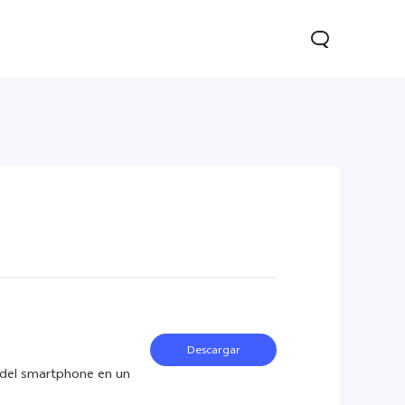
05
Y31 5G
nuevo
nuevo
Descargar
s del smartphone en un