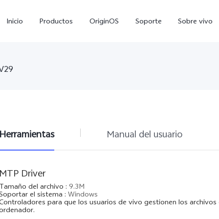
Inicio
Productos
OriginOS
Soporte
Sobre vivo
V29
Herramientas
Manual del usuario
Y11d
Y11 5G
Y
nuevo
nuevo
MTP Driver
Tamaño del archivo
:
9.3M
Soportar el sistema
:
Windows
Controladores para que los usuarios de vivo gestionen los archivo
ordenador.