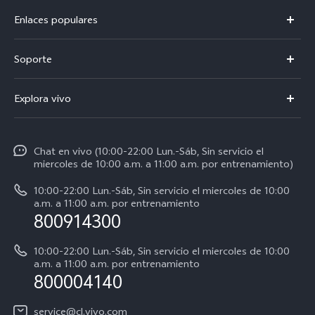
Enlaces populares
V50
Soporte
V60 Lite 5G
Centro de servicio
Explora vivo
Y21d
Funtouch OS
Noticias
Y04
Autenticación de IMEI
Chat en vivo (10:00-22:00 Lun.-Sáb, Sin servicio el
La vida en vivo
Y38 5G
miercoles de 10:00 a.m. a 11:00 a.m. por entrenamiento)
Consulta el Precio de los Repuestos
Acerca de nosotros
Y31 5G
10:00-22:00 Lun.-Sáb, Sin servicio el miercoles de 10:00
Manual del usuario
a.m. a 11:00 a.m. por entrenamiento
Avisos legales
800914300
Servicio de Agendamiento
Sostenibilidad
10:00-22:00 Lun.-Sáb, Sin servicio el miercoles de 10:00
Instrucciones de la garantía de vivo
a.m. a 11:00 a.m. por entrenamiento
Centro de privacidad de vivo
800004140
Accesibilidad
service@cl.vivo.com