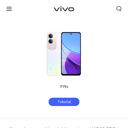
Y19s
Tutorial
Chile | Seleccione país/región