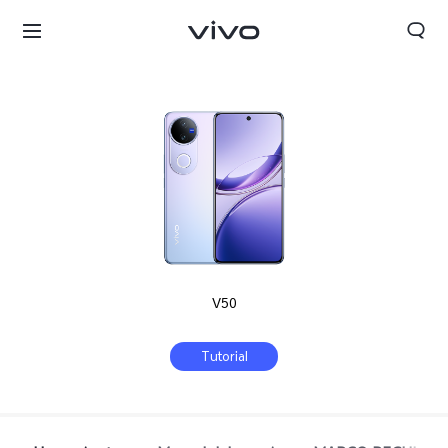
V50
Tutorial
Chile | Seleccione país/región