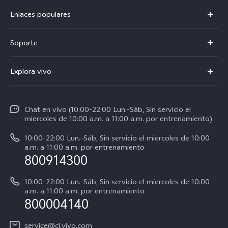
Enlaces populares
V50
Soporte
V60 Lite 5G
Centro de servicio
Explora vivo
Y21d
Funtouch OS
Noticias
Y04
Autenticación de IMEI
Chat en vivo (10:00-22:00 Lun.-Sáb, Sin servicio el
La vida en vivo
Y38 5G
miercoles de 10:00 a.m. a 11:00 a.m. por entrenamiento)
Consulta el Precio de los Repuestos
Acerca de nosotros
Y31 5G
10:00-22:00 Lun.-Sáb, Sin servicio el miercoles de 10:00
Manual del usuario
a.m. a 11:00 a.m. por entrenamiento
Avisos legales
800914300
Servicio de Agendamiento
Sostenibilidad
10:00-22:00 Lun.-Sáb, Sin servicio el miercoles de 10:00
Instrucciones de la garantía de vivo
a.m. a 11:00 a.m. por entrenamiento
Centro de privacidad de vivo
800004140
Accesibilidad
service@cl.vivo.com