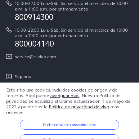
Acerca de nosotros
Y31 5G
10:00-22:00 Lun.-Sáb, Sin servicio el miercoles de 10:00
Manual del usuario
a.m. a 11:00 a.m. por entrenamiento
Avisos legales
800914300
Servicio de Agendamiento
Sostenibilidad
10:00-22:00 Lun.-Sáb, Sin servicio el miercoles de 10:00
Instrucciones de la garantía de vivo
a.m. a 11:00 a.m. por entrenamiento
Centro de privacidad de vivo
800004140
Accesibilidad
service@cl.vivo.com
Síganos
Este sitio usa cookies, incluidas cookies de origen y de
terceros. Aquí puede
averiguar más
. Nuestra Política de
privacidad se actualizó el
Última actualización: 1 de mayo de
2022
y puede leer la
Política de privacidad de vivo
más
Chile | Seleccione país/región
reciente.
Preferencia de consentimiento
© 2026 vivo Mobile Communication Co., Ltd. Todos los derechos