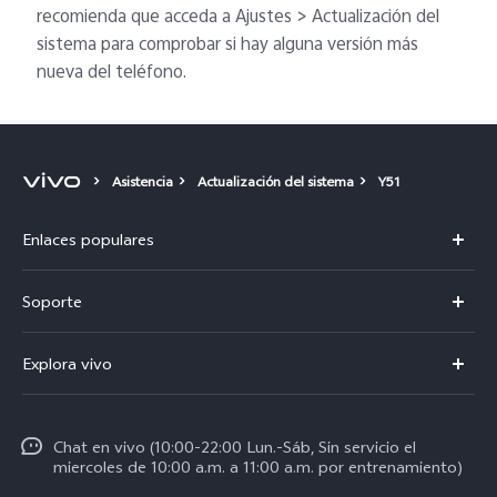
recomienda que acceda a Ajustes > Actualización del
sistema para comprobar si hay alguna versión más
nueva del teléfono.
Asistencia
Actualización del sistema
Y51
Enlaces populares
V50
Soporte
V60 Lite 5G
Centro de servicio
Explora vivo
Y21d
Funtouch OS
Noticias
Y04
Autenticación de IMEI
Chat en vivo (10:00-22:00 Lun.-Sáb, Sin servicio el
La vida en vivo
Y38 5G
miercoles de 10:00 a.m. a 11:00 a.m. por entrenamiento)
Consulta el Precio de los Repuestos