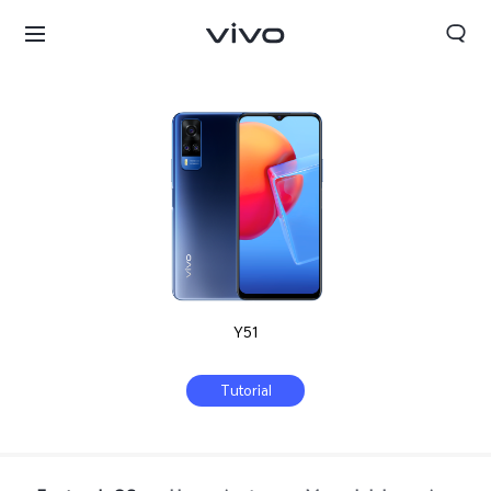
Y51
Tutorial
Chile | Seleccione país/región