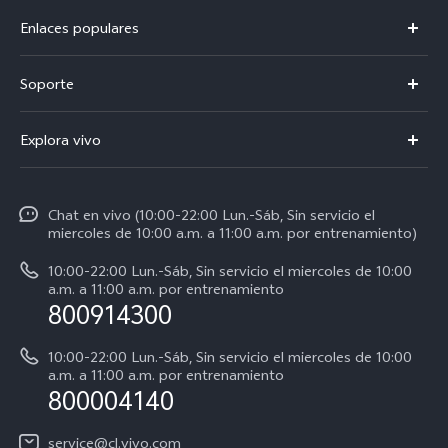
Enlaces populares
V50
Soporte
V60 Lite 5G
Centro de servicio
Explora vivo
Y21d
Funtouch OS
Noticias
Y04
Autenticación de IMEI
Chat en vivo (10:00-22:00 Lun.-Sáb, Sin servicio el
La vida en vivo
Y38 5G
miercoles de 10:00 a.m. a 11:00 a.m. por entrenamiento)
Consulta el Precio de los Repuestos
Acerca de nosotros
Y31 5G
10:00-22:00 Lun.-Sáb, Sin servicio el miercoles de 10:00
Manual del usuario
a.m. a 11:00 a.m. por entrenamiento
Avisos legales
800914300
Servicio de Agendamiento
Sostenibilidad
10:00-22:00 Lun.-Sáb, Sin servicio el miercoles de 10:00
Instrucciones de la garantía de vivo
a.m. a 11:00 a.m. por entrenamiento
Centro de privacidad de vivo
800004140
Accesibilidad
service@cl.vivo.com