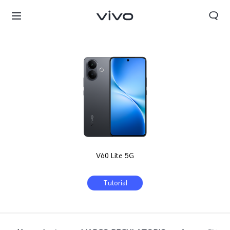
V60 Lite 5G
Tutorial
Chile | Seleccione país/región