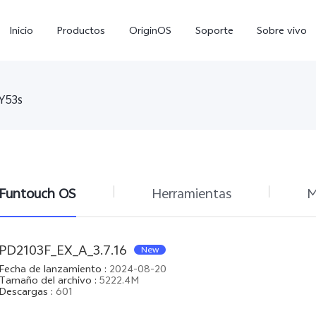
Inicio
Productos
OriginOS
Soporte
Sobre vivo
Y53s
Funtouch OS
Herramientas
M
Y11d
Y11 5G
Y
nuevo
nuevo
PD2103F_EX_A_3.7.16
New
Fecha de lanzamiento
:
2024-08-20
Tamaño del archivo
:
5222.4M
Descargas
:
601