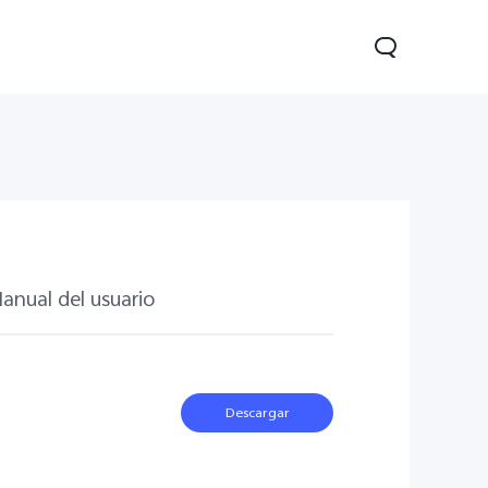
anual del usuario
05
Y31 5G
nuevo
nuevo
Descargar