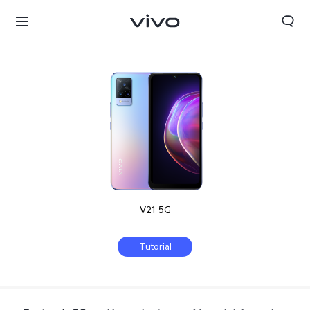
V21 5G
Tutorial
Chile | Seleccione país/región