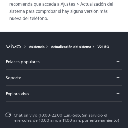
recomienda que acceda a Ajustes > Actualización del
sistema para comprobar si hay alguna versión más
nueva del teléfono.
Asistencia
Actualización del sistema
V21 5G
Enlaces populares
V50
Soporte
V60 Lite 5G
Centro de servicio
Explora vivo
Y21d
Funtouch OS
Noticias
Y04
Autenticación de IMEI
Chat en vivo (10:00-22:00 Lun.-Sáb, Sin servicio el
La vida en vivo
Y38 5G
miercoles de 10:00 a.m. a 11:00 a.m. por entrenamiento)
Consulta el Precio de los Repuestos