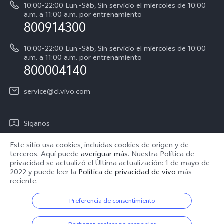
Acerca de nosotros
Y31 5G
10:00-22:00 Lun.-Sáb, Sin servicio el miercoles de 10:00
Manual del usuario
a.m. a 11:00 a.m. por entrenamiento
Avisos legales
800914300
Servicio de Agendamiento
Sostenibilidad
10:00-22:00 Lun.-Sáb, Sin servicio el miercoles de 10:00
Instrucciones de la garantía de vivo
a.m. a 11:00 a.m. por entrenamiento
Centro de privacidad de vivo
800004140
Accesibilidad
service@cl.vivo.com
Síganos
Este sitio usa cookies, incluidas cookies de origen y de
terceros. Aquí puede
averiguar más
. Nuestra Política de
privacidad se actualizó el
Última actualización: 1 de mayo de
2022
y puede leer la
Política de privacidad de vivo
más
Chile | Seleccione país/región
reciente.
Preferencia de consentimiento
© 2026 vivo Mobile Communication Co., Ltd. Todos los derechos