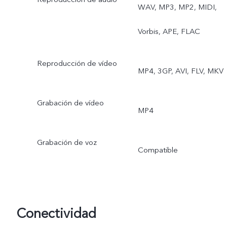
WAV, MP3, MP2, MIDI,
belleza facial en videos,
Vorbis, APE, FLAC
video de doble vista
Trasera: establizador
Reproducción de vídeo
MP4, 3GP, AVI, FLV, MKV
óptico de imagen, video
Grabación de vídeo
en 4K, autoenfoque de
MP4
ojos, modo nocturno,
Grabación de voz
Compatible
angular ultragrande
nocturno, video
ultraestable, súper macro,
Conectividad