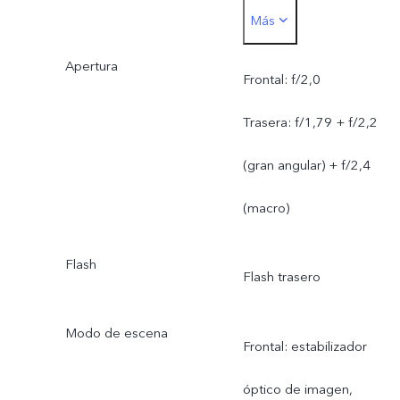
Más
de imagen óptico y
Apertura
autoenfoque + 8 MP (gra
Frontal: f/2,0
angular) +2 MP (macro)
Trasera: f/1,79 + f/2,2
(gran angular) + f/2,4
(macro)
Flash
Flash trasero
Modo de escena
Frontal: estabilizador
óptico de imagen,