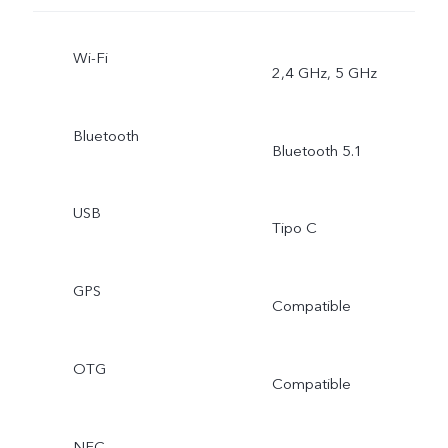
retrato bokeh, retrato de
múltiples estilos
Wi-Fi
2,4 GHz, 5 GHz
Bluetooth
Bluetooth 5.1
USB
Tipo C
GPS
Compatible
OTG
Compatible
NFC