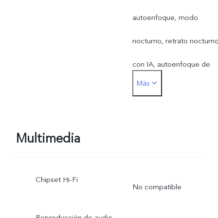
autoenfoque, modo
nocturno, retrato nocturn
con IA, autoenfoque de
Más
ojos, video en 4K, video
ultraestable, filtros de luz,
belleza facial de niños,
Multimedia
retención de marcas de
Chipset Hi-Fi
belleza, afinamiento de
No compatible
cabeza, doble exposición,
Reproducción de audio