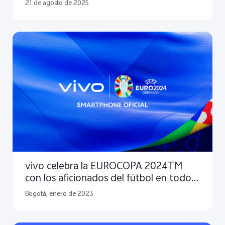
imagen en su 30ª aniversario
21 de agosto de 2025
vivo celebra la EUROCOPA 2024TM
con los aficionados del fútbol en todo
el mundo
Bogotá, enero de 2023