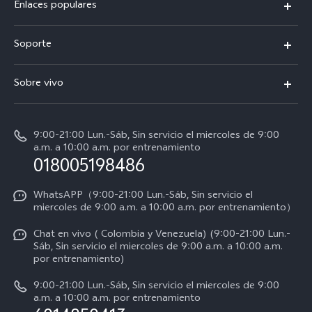
Enlaces populares
X300 Pro
Soporte
V70
Preguntas frecuentes
Sobre vivo
V70 FE
Centro de servicio
Info
Y31 5G
Verificación de IMEI
9:00-21:00 Lun.-Sáb, Sin servicio el miercoles de 9:00
Noticias
Y11d
a.m. a 10:00 a.m. por entrenamiento
Consulta el Precio de los Repuestos
018005198486
Empleos en vivo
Manual de usuario
Avisos legales
WhatsAPP（9:00-21:00 Lun.-Sáb, Sin servicio el
miercoles de 9:00 a.m. a 10:00 a.m. por entrenamiento）
Servicio de logística
Acerca de nosotros
Chat en vivo ( Colombia y Venezuela) (9:00-21:00 Lun.-
Progreso de la reparación
Sáb, Sin servicio el miercoles de 9:00 a.m. a 10:00 a.m.
Sostenibilidad
por entrenamiento)
Instrucciones de la garantía de vivo
Centro de privacidad de vivo
9:00-21:00 Lun.-Sáb, Sin servicio el miercoles de 9:00
a.m. a 10:00 a.m. por entrenamiento
Accesibilidad