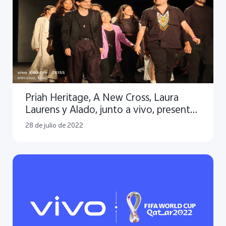
Priah Heritage, A New Cross, Laura
Laurens y Alado, junto a vivo, presentan
la pasarela "4 relatos" en el cierre de
28 de julio de 2022
Colombiamoda – Colombiatex 2022