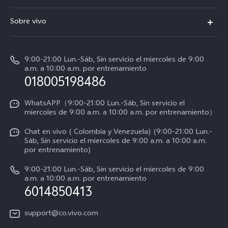
V70
Preguntas frecuentes
Sobre vivo
V70 FE
Centro de servicio
Info
Y31 5G
Verificación de IMEI
9:00-21:00 Lun.-Sáb, Sin servicio el miercoles de 9:00
Noticias
Y11d
a.m. a 10:00 a.m. por entrenamiento
Consulta el Precio de los Repuestos
018005198486
Empleos en vivo
Manual de usuario
Avisos legales
WhatsAPP（9:00-21:00 Lun.-Sáb, Sin servicio el
miercoles de 9:00 a.m. a 10:00 a.m. por entrenamiento）
Servicio de logística
Acerca de nosotros
Chat en vivo ( Colombia y Venezuela) (9:00-21:00 Lun.-
Progreso de la reparación
Sáb, Sin servicio el miercoles de 9:00 a.m. a 10:00 a.m.
Sostenibilidad
por entrenamiento)
Instrucciones de la garantía de vivo
Centro de privacidad de vivo
9:00-21:00 Lun.-Sáb, Sin servicio el miercoles de 9:00
a.m. a 10:00 a.m. por entrenamiento
Accesibilidad
6014850413
support@co.vivo.com