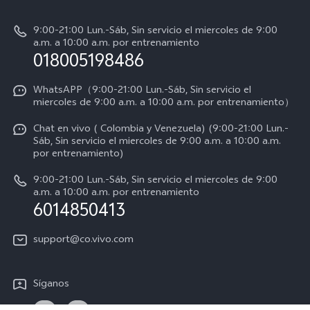
Info
Y31 5G
Verificación de IMEI
9:00-21:00 Lun.-Sáb, Sin servicio el miercoles de 9:00
Noticias
Y11d
a.m. a 10:00 a.m. por entrenamiento
Consulta el Precio de los Repuestos
018005198486
Empleos en vivo
Manual de usuario
Avisos legales
WhatsAPP（9:00-21:00 Lun.-Sáb, Sin servicio el
miercoles de 9:00 a.m. a 10:00 a.m. por entrenamiento）
Servicio de logística
Acerca de nosotros
Chat en vivo ( Colombia y Venezuela) (9:00-21:00 Lun.-
Progreso de la reparación
Sáb, Sin servicio el miercoles de 9:00 a.m. a 10:00 a.m.
Sostenibilidad
por entrenamiento)
Instrucciones de la garantía de vivo
Centro de privacidad de vivo
9:00-21:00 Lun.-Sáb, Sin servicio el miercoles de 9:00
a.m. a 10:00 a.m. por entrenamiento
Accesibilidad
6014850413
support@co.vivo.com
Síganos