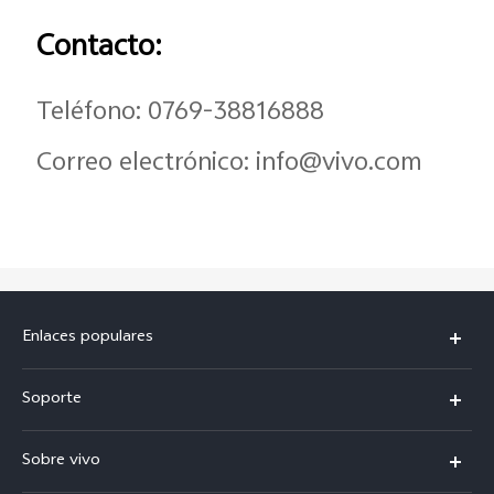
Contacto:
Teléfono: 0769-38816888
Correo electrónico: info@vivo.com
Enlaces populares
X300 Pro
Soporte
V70
Preguntas frecuentes
Sobre vivo
V70 FE
Centro de servicio