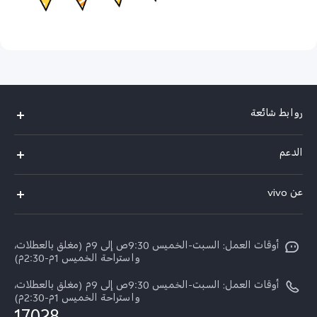
روابط شائعة
Y500
الدعم
X300 FE
الاسئلة الشائعة
عن vivo
X300 Ultra
Funtouch OS
معلومات عن الشركة
X300 Pro
مراكز الصيانة
أوقات العمل: السبت-الخميس 9:30ص إلى 9م (مغلق بالعطلات،
الأخبار
Y11d
واستراحة الخميس 1م-2:30م)
تحديثات النظام
ARABIC/العربية:
V70 FE
أوقات العمل: السبت-الخميس 9:30ص إلى 9م (مغلق بالعطلات،
أسعار قطع الغيار
واستراحة الخميس 1م-2:30م)
نبذة عنا
V70