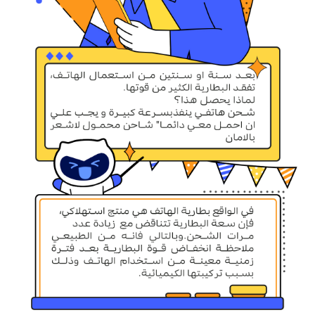
Egypt | حدد البلد/المنطقة