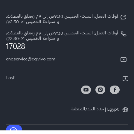
Funtouch OS
معلومات عن الشركة
X300 Pro
مراكز الصيانة
أوقات العمل: السبت-الخميس 9:30ص إلى 9م (مغلق بالعطلات،
الأخبار
Y11d
واستراحة الخميس 1م-2:30م)
تحديثات النظام
ARABIC/العربية:
V70 FE
أوقات العمل: السبت-الخميس 9:30ص إلى 9م (مغلق بالعطلات،
أسعار قطع الغيار
واستراحة الخميس 1م-2:30م)
نبذة عنا
17028
V70
مصادقة IMEI
مركز الخصوصية لدى vivo
Y31d
enc.service@eg.vivo.com
إجراء حجز للإصلاح
الاستدامة
كل الموديلات
خدمة التوصيل للإصلاح
تابعنا
الاستعلام عن مستوى تقدم الإصلاح
تعلیمات الضمان
Egypt | حدد البلد/المنطقة
بيان الخصوصية بشأن خدمة العملاء