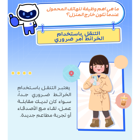
Egypt | حدد البلد/المنطقة