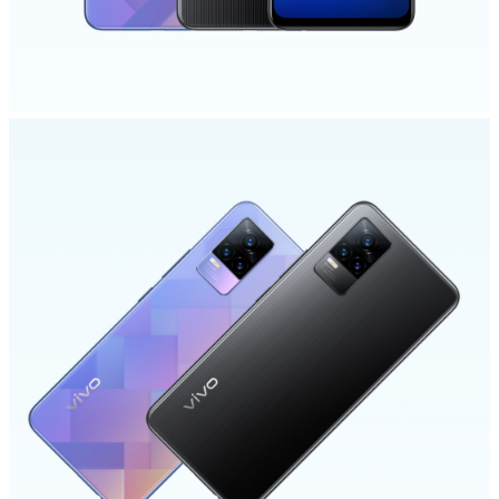
Egypt | حدد البلد/المنطقة