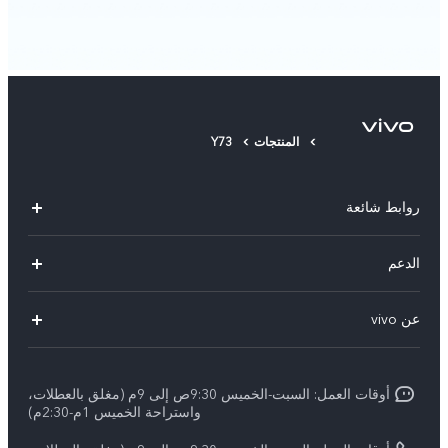
المنتجات
Y73
روابط شائعة
Y500
الدعم
X300 FE
الاسئلة الشائعة
عن vivo
X300 Ultra
Funtouch OS
معلومات عن الشركة
X300 Pro
مراكز الصيانة
أوقات العمل: السبت-الخميس 9:30ص إلى 9م (مغلق بالعطلات،
الأخبار
Y11d
واستراحة الخميس 1م-2:30م)
تحديثات النظام
ARABIC/العربية: