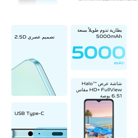
بطارية تدوم طويلاً بسعة
5000mAh
تصميم عصري ‎2.5D‏
شاشة عرض ™‎Halo
FullView‏ +HD مقاس
6.51 بوصة
USB Type-C