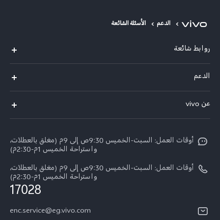
Egypt | حدد البلد/المنطقة
الدعم
الأسئلة الشائعة
روابط شائعة
Y500
الدعم
X300 FE
الاسئلة الشائعة
عن vivo
X300 Ultra
Funtouch OS
معلومات عن الشركة
X300 Pro
مراكز الصيانة
أوقات العمل: السبت-الخميس 9:30ص إلى 9م (مغلق بالعطلات،
الأخبار
Y11d
واستراحة الخميس 1م-2:30م)
تحديثات النظام
ARABIC/العربية:
V70 FE
أوقات العمل: السبت-الخميس 9:30ص إلى 9م (مغلق بالعطلات،
أسعار قطع الغيار
واستراحة الخميس 1م-2:30م)
نبذة عنا
17028
V70
مصادقة IMEI
مركز الخصوصية لدى vivo
Y31d
enc.service@eg.vivo.com
إجراء حجز للإصلاح