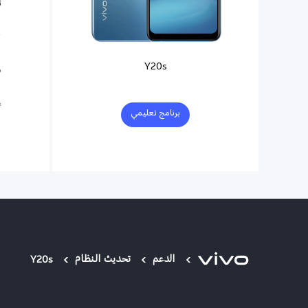
ت
Y20s
ه
ا
إ
برنامج تعليمي
الدعم
تحديث النظام
Y20s