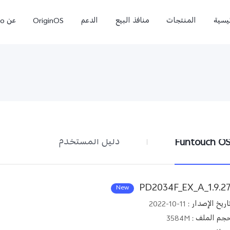
ئيسية
المنتجات
منافذ البيع
الدعم
OriginOS
عن vivo
Funtouch O
دليل المستخدم
X300 Pro
X300 Ultra
جديد
PD2034F_EX_A_1.9.2
New
اريخ الإصدار
:
2022-10-11
جم الملف
:
3584M