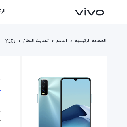
الر
الصفحة الرئيسية
>
الدعم
>
تحديث النظام
>
Y20s
S
X300FE
Y500
جديد
جديد
7
ت
ح