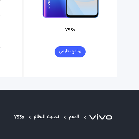
ت
Y53s
ه
ا
إ
برنامج تعليمي
الدعم
تحديث النظام
Y53s