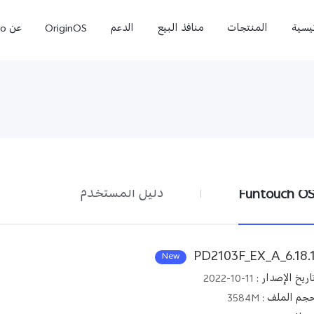
ئيسية
المنتجات
منافذ البيع
الدعم
OriginOS
عن vivo
Funtouch O
دليل المستخدم
X300 Pro
X300 Ultra
جديد
PD2103F_EX_A_6.18.
New
اريخ الإصدار
:
2022-10-11
جم الملف
:
3584M