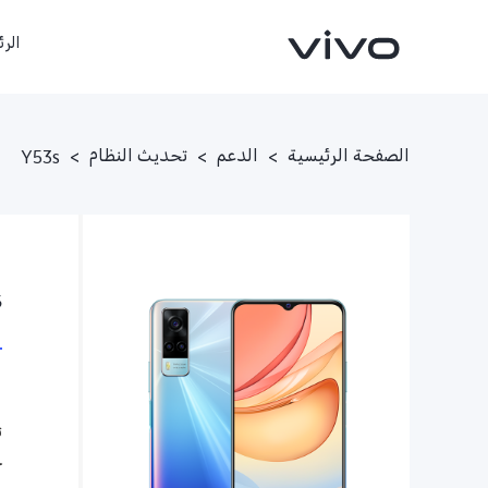
الر
الصفحة الرئيسية
>
الدعم
>
تحديث النظام
>
Y53s
S
X300FE
Y500
جديد
جديد
1
ت
ح